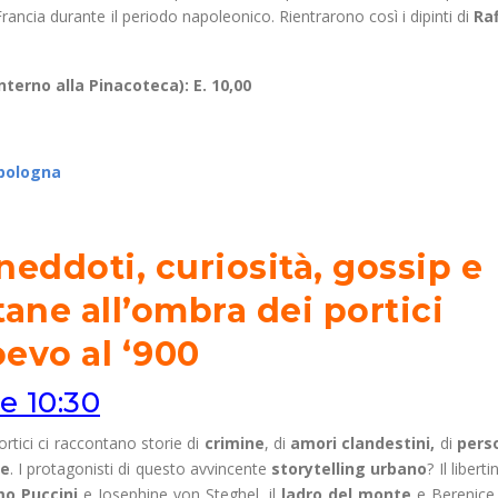
 Francia durante il periodo napoleonico. Rientrarono così i dipinti di
Raf
nterno alla Pinacoteca): E. 10,00
ebologna
eddoti, curiosità, gossip e
ane all’ombra dei portici
evo al ‘900
e 10:30
ortici ci raccontano storie di
crimine
, di
amori clandestini,
di
pers
re
. I protagonisti di questo avvincente
storytelling urbano
? Il libert
o Puccini
e Josephine von Steghel, il
ladro del monte
e Berenice,