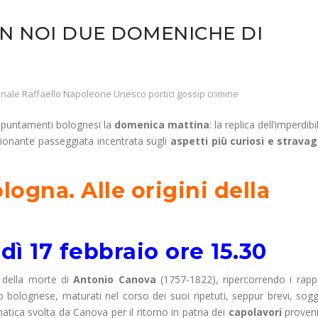
ON NOI DUE DOMENICHE DI
nale Raffaello Napoleone Unesco portici gossip crimine
puntamenti bolognesi la
domenica mattina
: la replica dell’imperdibi
ionante passeggiata incentrata sugli
aspetti più curiosi e stravag
ogna. Alle origini della
 17 febbraio ore 15.30
o della morte di
Antonio Canova
(1757-1822), ripercorrendo i rappo
o bolognese, maturati nel corso dei suoi ripetuti, seppur brevi, sogg
matica svolta da Canova per il ritorno in patria dei
capolavori
proveni