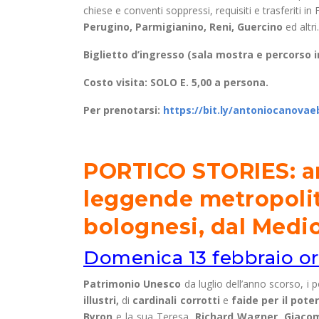
chiese e conventi soppressi, requisiti e trasferiti in
Perugino, Parmigianino, Reni, Guercino
ed altri.
Biglietto d’ingresso (sala mostra e percorso i
Costo visita: SOLO E. 5,00 a persona.
Per prenotarsi:
https://bit.ly/antoniocanova
PORTICO STORIES: an
leggende metropolit
bolognesi, dal Medio
Domenica 13 febbraio or
Patrimonio Unesco
da luglio dell’anno scorso, i p
illustri,
di
cardinali corrotti
e
faide per il pote
Byron
e la sua Teresa,
Richard Wagner, Giacom