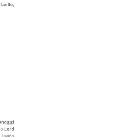
faello,
onaggi
ino
Lord
 l’avido